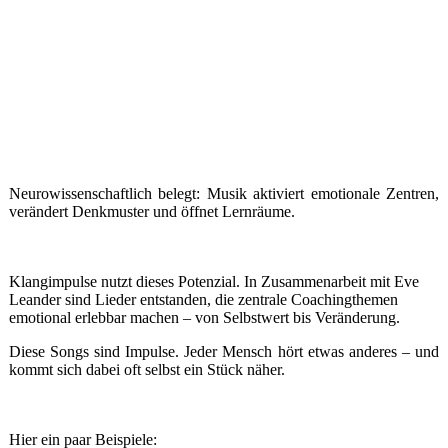
Klangimpulse
Wandel im Kopf – Impulse für emotionale Resilienz und
persönliche Entwicklung
Neurowissenschaftlich belegt: Musik aktiviert emotionale Zentren,
verändert Denkmuster und öffnet Lernräume.
Klangimpulse nutzt dieses Potenzial. In Zusammenarbeit mit Eve
Leander sind Lieder entstanden, die zentrale Coachingthemen
emotional erlebbar machen – von Selbstwert bis Veränderung.
Diese Songs sind Impulse. Jeder Mensch hört etwas anderes – und
kommt sich dabei oft selbst ein Stück näher.
Hier ein paar Beispiele: