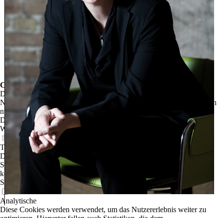
Cookie-Einstellungen
Diese Webseite verwendet Cookies, um Besuchern ein optimales
Nutzererlebnis zu bieten. Bestimmte Inhalte von Drittanbietern werden
nur angezeigt, wenn die entsprechende Option aktiviert ist. Die
Datenverarbeitung kann dann auch in einem Drittland erfolgen.
Weitere Informationen hierzu in der Datenschutzerklärung.
Technisch notwendige
Diese Cookies sind zum Betrieb der Webseite notwendig, z.B. zum
Schutz vor Hackerangriffen und zur Gewährleistung eines
konsistenten und der Nachfrage angepassten Erscheinungsbilds der
Seite.
Analytische
Diese Cookies werden verwendet, um das Nutzererlebnis weiter zu